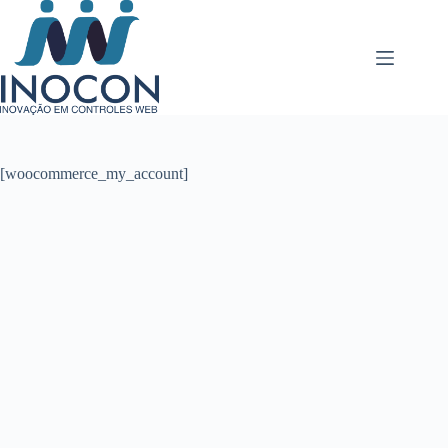
Pular
para
o
conteúdo
[woocommerce_my_account]