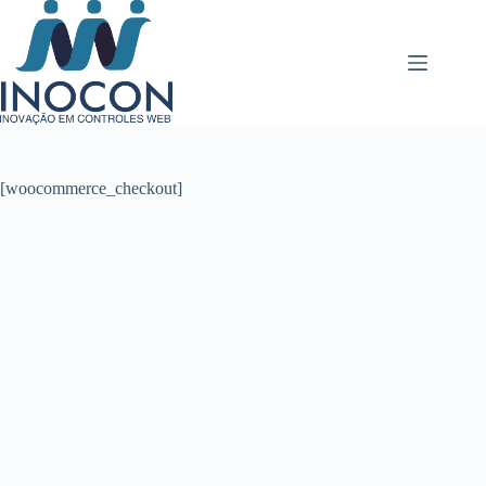
Pular
para
o
conteúdo
[woocommerce_checkout]